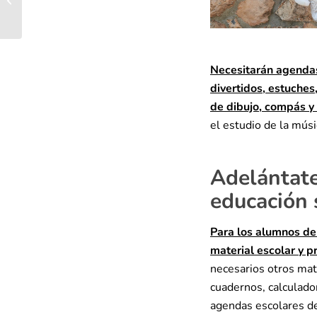
amigo a Plasticosur
Necesitarán agendas
divertidos, estuches
de dibujo, compás y
el estudio de la mús
Adelántate 
educación 
Para los alumnos de
material escolar y 
necesarios otros mat
cuadernos, calculador
agendas escolares d