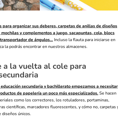
 para organizar sus deberes, carpetas de anillas de diseños
, mochilas y complementos a juego, sacapuntas, cola, blocs
 transportador de ángulos…
Incluso la flauta para iniciarse en
ica la podrás encontrar en nuestros almacenes.
a la vuelta al cole para
secundaria
 educación secundaria y bachillerato empezamos a necesitar
productos de papelería un poco más especializados.
Se hacen
eriales como los correctores, los rotuladores, portaminas,
as científicas, marcadores fluorescentes, y cómo no, carpetas 
e diseños únicos.